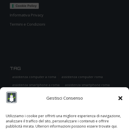
Cookie Policy
Informativa Privacy
Termini e Condizioni
TAG
assistenza computer a roma
assistenza computer roma
assistenza smartphone a roma
assistenza smartphone roma
doctor
doctor robot
doctorrobot
Gestisci Consenso
riparazione cellulare roma
riparazione computer roma
riparazione pc e cellulare
Riparazione Smartphone
Utilizziamo i cookie per offrirti una migliore esperienza di navigazione,
analizzare il traffico del sito, personalizzare i contenuti e offrire
pubblicità mirata. Ulteriori informazioni possono essere trovate qui.