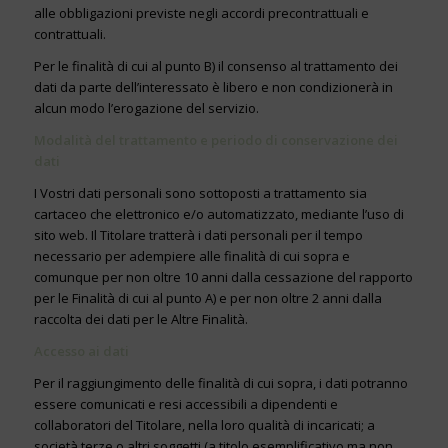
alle obbligazioni previste negli accordi precontrattuali e
contrattuali.
Per le finalità di cui al punto B) il consenso al trattamento dei
dati da parte dell’interessato è libero e non condizionerà in
alcun modo l’erogazione del servizio.
Modalità del trattamento e periodo di conservazione dei
dati
I Vostri dati personali sono sottoposti a trattamento sia
cartaceo che elettronico e/o automatizzato, mediante l’uso di
sito web. Il Titolare tratterà i dati personali per il tempo
necessario per adempiere alle finalità di cui sopra e
comunque per non oltre 10 anni dalla cessazione del rapporto
per le Finalità di cui al punto A) e per non oltre 2 anni dalla
raccolta dei dati per le Altre Finalità.
Accesso ai dati
Per il raggiungimento delle finalità di cui sopra, i dati potranno
essere comunicati e resi accessibili a dipendenti e
collaboratori del Titolare, nella loro qualità di incaricati; a
società terze o altri soggetti (a titolo esemplificativo ma non