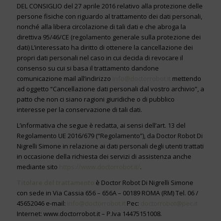
DEL CONSIGLIO del 27 aprile 2016 relativo alla protezione delle
persone fisiche con riguardo al trattamento dei dati personali,
nonché alla libera circolazione di tali dati e che abroga la
direttiva 95/46/CE (regolamento generale sulla protezione dei
dati) L’interessato ha diritto di ottenere la cancellazione dei
propri dati personali nel caso in cui decida di revocare il
consenso su cui si basa il trattamento dandone
comunicazione mail all’indirizzo
info@doctorrobot.it
mettendo
ad oggetto “Cancellazione dati personali dal vostro archivio”, a
patto che non ci siano ragioni giuridiche o di pubblico
interesse per la conservazione di tali dati.
L’informativa che segue è redatta, ai sensi dell’art. 13 del
Regolamento UE 2016/679 (“Regolamento”), da Doctor Robot Di
Nigrelli Simone in relazione ai dati personali degli utenti trattati
in occasione della richiesta dei servizi di assistenza anche
mediante sito
https://www.doctorrobot.it/
.
Titolare del trattamento
è Doctor Robot Di Nigrelli Simone
con sede in Via Cassia 656 – 656A – 00189 ROMA (RM) Tel. 06 /
45652046 e-mail:
info@doctorrobot.it
Pec:
doctorrobot@pec.it
Internet: www.doctorrobot.it – P.Iva 14475151008.