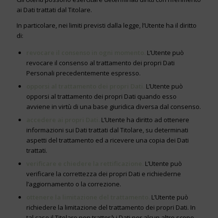
ai Dati trattati dal Titolare.
In particolare, nei limiti previsti dalla legge, l’Utente ha il diritto
di:
revocare il consenso in ogni momento.
L’Utente può
revocare il consenso al trattamento dei propri Dati
Personali precedentemente espresso.
opporsi al trattamento dei propri Dati.
L’Utente può
opporsi al trattamento dei propri Dati quando esso
avviene in virtù di una base giuridica diversa dal consenso.
accedere ai propri Dati.
L’Utente ha diritto ad ottenere
informazioni sui Dati trattati dal Titolare, su determinati
aspetti del trattamento ed a ricevere una copia dei Dati
trattati.
verificare e chiedere la rettificazione.
L’Utente può
verificare la correttezza dei propri Dati e richiederne
l’aggiornamento o la correzione.
ottenere la limitazione del trattamento.
L’Utente può
richiedere la limitazione del trattamento dei propri Dati. In
tal caso il Titolare non tratterà i Dati per alcun altro scopo