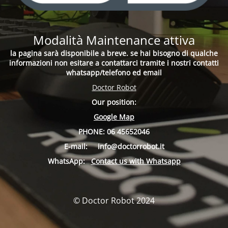
Modalità Maintenance attiva
la pagina sarà disponibile a breve. se hai bisogno di qualche
informazioni non esitare a contattarci tramite i nostri contatti
whatsapp/telefono ed email
Doctor Robot
Our position:
Google Map
PHONE:
06 45652046
E-mail:
info
@doctorrobot.it
WhatsApp:
Contact us with Whatsapp
© Doctor Robot 2024