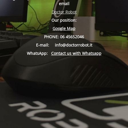
email
Doctor Robot
Our position:
Google Map
PHONE:
06 45652046
E-mail:
info
@doctorrobot.it
WhatsApp:
Contact us with Whatsapp