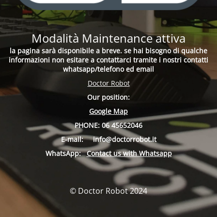
Modalità Maintenance attiva
la pagina sarà disponibile a breve. se hai bisogno di qualche
informazioni non esitare a contattarci tramite i nostri contatti
whatsapp/telefono ed email
Doctor Robot
Our position:
Google Map
PHONE:
06 45652046
E-mail:
info
@doctorrobot.it
WhatsApp:
Contact us with Whatsapp
© Doctor Robot 2024