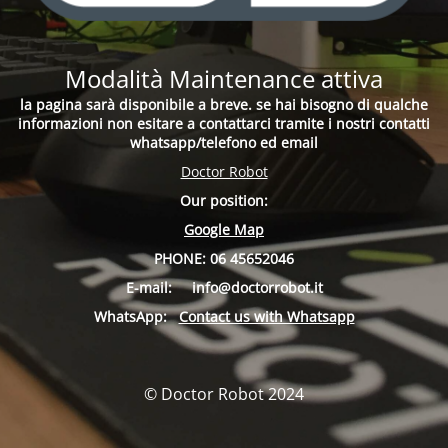
Modalità Maintenance attiva
la pagina sarà disponibile a breve. se hai bisogno di qualche
informazioni non esitare a contattarci tramite i nostri contatti
whatsapp/telefono ed email
Doctor Robot
Our position:
Google Map
PHONE:
06 45652046
E-mail:
info
@doctorrobot.it
WhatsApp:
Contact us with Whatsapp
© Doctor Robot 2024