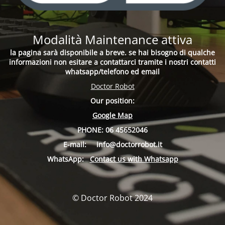
Modalità Maintenance attiva
la pagina sarà disponibile a breve. se hai bisogno di qualche
informazioni non esitare a contattarci tramite i nostri contatti
whatsapp/telefono ed email
Doctor Robot
Our position:
Google Map
PHONE:
06 45652046
E-mail:
info
@doctorrobot.it
WhatsApp:
Contact us with Whatsapp
© Doctor Robot 2024