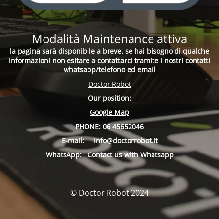
Modalità Maintenance attiva
la pagina sarà disponibile a breve. se hai bisogno di qualche
informazioni non esitare a contattarci tramite i nostri contatti
whatsapp/telefono ed email
Doctor Robot
Our position:
Google Map
PHONE:
06 45652046
E-mail:
info
@doctorrobot.it
WhatsApp:
Contact us with Whatsapp
© Doctor Robot 2024